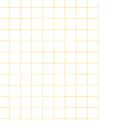
Vちーばっ！って？
Vちーばっ！は、
千葉県を拠点に活動する個人VTuberたちによる
地域密着型プロジェクトです。
「もっと千葉を好きになってもらいたい」
「地元の魅力を、楽しく・わかりやすく伝えたい」
そんな想いを持つVTuberたちが集まり、千葉県内の
「おいしい」「たのしい」「きれい」を発信していきます。
・活動内容
地元のグルメ・観光・お店などをテーマにした動画やSNS発信
ポスター・イベントとのコラボなど
“バーチャル×リアル”で
千葉を盛り上げることを目的としています。​
ときにはメンバーみんなで「おでかけ企画」
ときには視聴者参加型のキャンペーンも開催予定！
・活動目標
どこにでもいる個人VTuberの「ひとつの声」かもしれないけど
集まればきっと千葉の魅力を照らす大きな光になる！
将来的には「千葉といえばVちーばっ！」と覚えてもらえるような
地域の顔になれる存在を目指しています。
目指せ「千葉県観光大使」！
千葉に住んでいるあなたには、地元の推しとして。
千葉を知らないあなたには、ちょっと気になるきっかけとして。
「千葉っていいな」って思ってもらえる活動を
私たちらしくここから広げていきます！